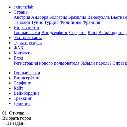
extremelab
Страны
Австрия
Андорра
Болгария
Бразилия
Венесуэлла
Вьетна
Тайланд
Тунис
Турция
Филипины
Франция
Виды спорта
Горные лыжи
Виндсерфинг
Серфинг
Кайт
Вейкбординг
Экстрим карта
Туры и услуги
ФАК
Контакты
Вход
Регистрация нового пользователя
Забыли пароль?
Справк
Горные лыжи
Виндсерфинг
Серфинг
Кайт
Вейкбординг
Треккинг
Дайвинг
01
Откуда:
Выбрать город
-- Не задан--