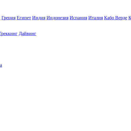
м
Греция
Египет
Индия
Индонезия
Испания
Италия
Кабо Верде
Треккинг
Дайвинг
а