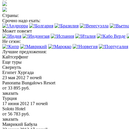
Страны:
Срочно надо ехать:
Андрорра
Болгария
Бразилия
Венесуэлла
Вьетн
Может повезет
Индия
Индонезая
Испания
Италия
Кабо Верде
Не сезон:
Кипр
Маврикий
Марокко
Норвегия
Португалия
Лучшие предложения:
Кайтсерфинг
Еще туры
Свернуть
Египет Хургада
23 мая 2012
7 ночей
Panorama Bungalows Resort
от
33 895
руб.
заказать
Турция
17 июня 2012
17 ночей
Soloto Hotel
от
56 783
руб.
заказать
Маврикий Бабула