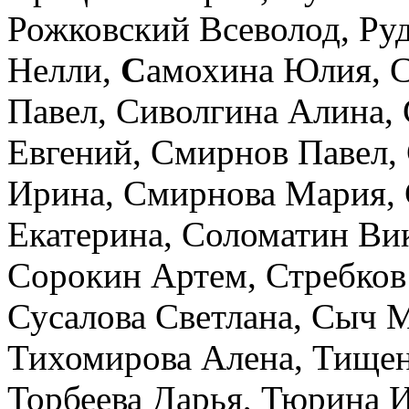
Рожковский Всеволод,
Ру
Нелли,
С
амохина Юлия,
С
Павел,
Сиволгина Алина,
Евгений,
Смирнов Павел,
Ирина,
Смирнова Мария,
Екатерина,
Соломатин Ви
Сорокин Артем,
Стребков
Сусалова Светлана,
Сыч М
Тихомирова Алена,
Тищен
Торбеева Дарья,
Тюрина 