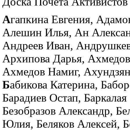
Доска Почета Активистов 
А
гапкина Евгения,
Адамо
Алешин Илья,
Ан Алекса
Андреев Иван,
Андрушкев
Архипова Дарья,
Ахмедов
Ахмедов Намиг,
Ахундзян
Б
абикова Катерина,
Бабор
Барадиев Остап,
Баркалая
Безобразов Александр,
Бе
Юлия,
Беляков Алексей,
Б