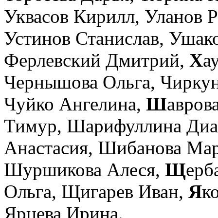
Уквасов Кирилл,
Уланов 
Устинов Станислав,
Ушако
Ферлевский Дмитрий,
Х
а
Чернышова Ольга,
Чиркун
Чуйко Ангелина,
Ш
авров
Тимур,
Шарифуллина Диа
Анастасия,
Шибанова Ма
Шуршикова Алеся,
Щ
ерб
Ольга,
Щигарев Иван,
Я
к
Ярцева Ирина.