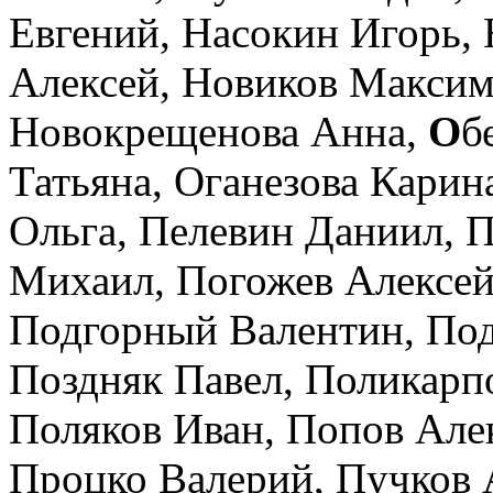
Евгений,
Насокин Игорь,
Алексей,
Новиков Макси
Новокрещенова Анна,
О
б
Татьяна,
Оганезова Карин
Ольга,
Пелевин Даниил,
П
Михаил,
Погожев Алексе
Подгорный Валентин,
Под
Поздняк Павел,
Поликарп
Поляков Иван,
Попов Але
Процко Валерий,
Пучков 