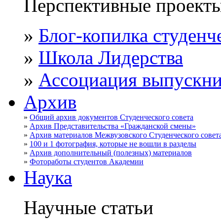
Перспективные проекты
»
Блог-копилка студенч
»
Школа Лидерства
»
Ассоциация выпускни
Архив
»
Общий архив документов Студенческого совета
»
Архив Представительства «Гражданской смены»
»
Архив материалов Межвузовского Студенческого сове
»
100 и 1 фотография, которые не вошли в разделы
»
Архив дополнительный (полезных) материалов
»
Фотоработы студентов Академии
Наука
Научные статьи