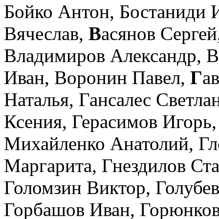
Бойко Антон,
Бостаниди 
Вячеслав,
В
асянов Сергей
Владимиров Александр,
В
Иван,
Воронин Павел,
Г
а
Наталья,
Гансалес Светла
Ксения,
Герасимов Игорь
Михайленко Анатолий,
Гл
Маргарита,
Гнездилов Ст
Голомзин Виктор,
Голубев
Горбашов Иван,
Горюнков