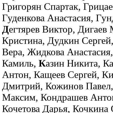
Григорян Спартак,
Грицае
Гуденкова Анастасия,
Гун
Д
егтярев Виктор,
Дигаев 
Кристина,
Дудкин Сергей
Вера,
Жидкова Анастасия
Камиль,
К
азин Никита,
Ка
Антон,
Кащеев Сергей,
Ки
Дмитрий,
Кожинов Павел
Максим,
Кондрашев Анто
Кочетова Дарья,
Кочкина 