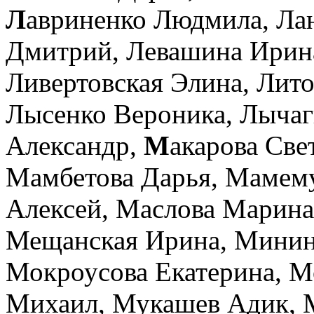
Л
авриненко Людмила,
Ла
Дмитрий,
Левашина Ирин
Ливертовская Элина,
Лито
Лысенко Вероника,
Лычаг
Александр,
М
акарова Све
Мамбетова Дарья,
Мамем
Алексей,
Маслова Марина
Мещанская Ирина,
Минин
Мокроусова Екатерина,
М
Михаил,
Мукашев Адик,