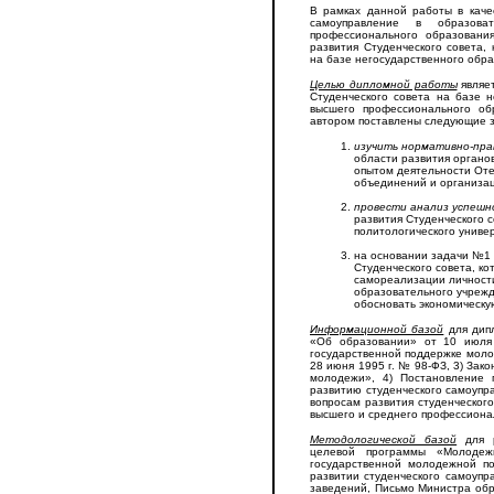
В рамках данной работы в кач
самоуправление в образова
профессионального образовани
развития Студенческого совета,
на базе негосударственного обр
Целью дипломной работы
являет
Студенческого совета на базе 
высшего профессионального об
автором поставлены следующие з
изучить нормативно-пра
области развития органов
опытом деятельности Оте
объединений и организа
провести анализ успешн
развития Студенческого 
политологического универ
на основании задачи №
Студенческого совета, ко
самореализации личности
образовательного учрежд
обосновать экономическу
Информационной базой
для дип
«Об образовании» от 10 июля
государственной поддержке мол
28 июня 1995 г. № 98-ФЗ, 3) Зак
молодежи», 4) Постановление
развитию студенческого самоупра
вопросам развития студенческог
высшего и среднего профессионал
Методологической базой
для р
целевой программы «Молодеж
государственной молодежной п
развитии студенческого самоупр
заведений, Письмо Министра обр