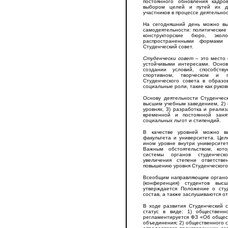
постоянного обновления кадро
выбором целей и путей их до
участников в процессе деятельнос
На сегодняшний день можно вы
самодеятельности: политические 
конструкторские бюро, эко
распространенными формами 
Студенческий совет.
Студенчески совет
– это место 
устойчивыми интересами. Основ
создании условий, способств
спортивном, творческом и 
Студенческого совета в образо
социальные роли, такие как руко
Основу деятельности Студенческ
высшим учебным заведением, 2) 
уровнях, 3) разработка и реализ
временной и постоянной заня
социальных льгот и стипендий.
В качестве уровней можно вы
факультета и университета. Це
ином уровне внутри университе
Важным обстоятельством, кот
системы органов студенческо
увеличения степени ответств
повышению уровня Студенческого
Всеобщим направляющим органом
(конференция) студентов выс
утверждается Положение о студ
состав, а также заслушиваются о
В ходе развития Студенческий 
статус в виде: 1) общественн
регламентируется ФЗ «Об общес
объединения; 2) общественного с