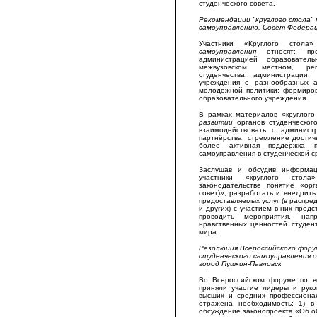
студенческого совета.
Рекомендации "круглого стола" 
самоуправлению, Совет Федерац
Участники «Круглого сто
самоуправления
относят: пред
администрацией образовател
межвузовском, местном, ре
студенчества, администрации, 
учреждения о разнообразных а
молодежной политики; формиров
образовательного учреждения.
В рамках материалов «круглог
развитии
органов студенческог
взаимодействовать с админист
партнёрства; стремление достич
более активная поддержка п
самоуправления в студенческой с
Заслушав и обсудив информац
участники «круглого сто
законодательстве понятие «орг
совет)», разработать и внедрит
предоставляемых услуг (в распр
и других) с участием в них пред
проводить мероприятия, на
нравственных ценностей студен
мира.
Резолюция Всероссийского фору
студенческого самоуправления о
город Пушкин-Павловск
Во Всероссийском форуме по во
приняли участие лидеры и руко
высших и средних профессиона
отражена необходимость: 1) в
обсуждение законопроекта «Об о