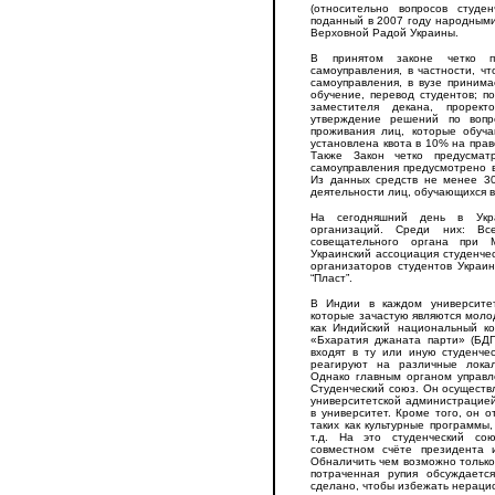
(относительно вопросов студен
поданный в 2007 году народными
Верховной Радой Украины.
В принятом законе четко пр
самоуправления, в частности, ч
самоуправления, в вузе приним
обучение, перевод студентов; 
заместителя декана, прорек
утверждение решений по вопр
проживания лиц, которые обуч
установлена квота в 10% на прав
Также Закон четко предусмат
самоуправления предусмотрено 
Из данных средств не менее 3
деятельности лиц, обучающихся 
На сегодняшний день в Укр
организаций. Среди них: Все
совещательного органа при М
Украинский ассоциация студенче
организаторов студентов Украи
“Пласт”.
В Индии в каждом университе
которые зачастую являются моло
как Индийский национальный ко
«Бхаратия джаната парти» (БДП
входят в ту или иную студенче
реагируют на различные лока
Однако главным органом управл
Студенческий союз. Он осуществ
университетской администрацией
в университет. Кроме того, он 
таких как культурные программы
т.д. На это студенческий со
совместном счёте президента и
Обналичить чем возможно только 
потраченная рупия обсуждаетс
сделано, чтобы избежать нерацио