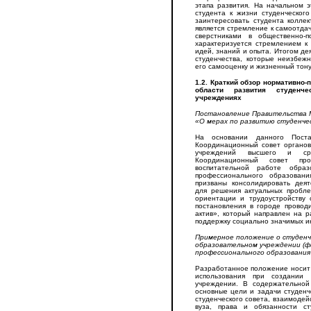
этапа развития. На начальном 
студента к жизни студенческог
заинтересовать студента колле
является стремление к самоотда
сверстниками в общественно-п
характеризуется стремлением к
идей, знаний и опыта. Итогом де
студенчества, которые неизбеж
его самооценку и жизненный тону
1.2. Краткий обзор нормативно
области развития студенче
учреждениях
Постановление Правительства 
«О мерах по развитию студенчес
На основании данного Поста
Координационный совет органов
учреждений высшего и сре
Координационный совет пр
воспитательной работе обра
профессионального образован
призваны консолидировать деят
для решения актуальных пробле
ориентации и трудоустройству 
постановления в городе проводи
актив», который направлен на р
поддержку социально значимых и
Примерное положение о студенч
образовательном учреждении (ф
профессионального образования
Разработанное положение носит
использования при создании 
учреждении. В содержательно
основные цели и задачи студенч
студенческого совета, взаимодей
вуза, права и обязанности ст