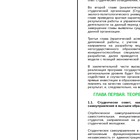
опыт студенческих объединений, 
Во второй главе (аналитическ
студенческой организации (Ст
эколого-политологического униве
главе приведена краткая характ
результатов работы и управленч
деятельности за данный период 
завершении главы выявлены сущ
данной организации.
Третья глава (практический асп
дипломной работы, с учетом 
направлена на разработку мо
негосударственного образова
конкурентоспособных специал
разработки, далее приводится
модели с позиций экономической
В заключительной части выск
реализация программ государс
региональном уровнях будет бо
содействии и соучастии органов
прямые инвестиции в образование
повлиять на качество самоподго
результат, и, следовательно, на 
ГЛАВА ПЕРВАЯ. ТЕОР
1.1. Студенчески совет, к
самоуправления в высшем обра
Студенческое самоуправлени
самостоятельная, инициативн
студентов, направленная на 
студенческой молодежи.
Студенческое самоуправление в 
автономным функционирован
независимость от администрации