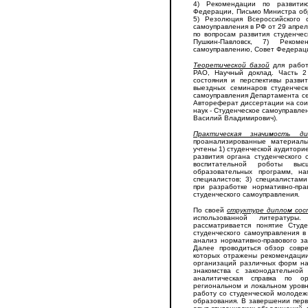
4) Рекомендации по развитию
Федерации, Письмо Министра обр
5) Резолюция Всероссийского 
самоуправления в РФ от 29 апрел
по вопросам развития студенчес
Пушкин-Павловск, 7) Рекоме
самоуправлению, Совет Федераци
Теоретической базой
для работ
РАО, Научный доклад. Часть 2
состояния и перспективы разви
выездных семинаров студенческ
самоуправления Департамента се
Автореферат диссертации на сои
наук - Студенческое самоуправле
Василий Владимирович).
Практическая значимость д
проанализированные материал
учтены 1) студенческой аудитор
развития органа студенческого 
воспитательной роботы выс
образовательных программ, на
специалистов; 3) специалистам
при разработке нормативно-пра
студенческого самоуправления.
По своей
структуре диплом со
использованной литературы
рассматривается понятие Студ
студенческого самоуправления 
анализ нормативно-правового за
Далее проводиться обзор совр
которых отражены рекомендации
организаций различных форм на
знакомства с законодательной
аналитическая справка по о
региональном и локальном уровн
работу со студенческой молодеж
образования. В завершении пер