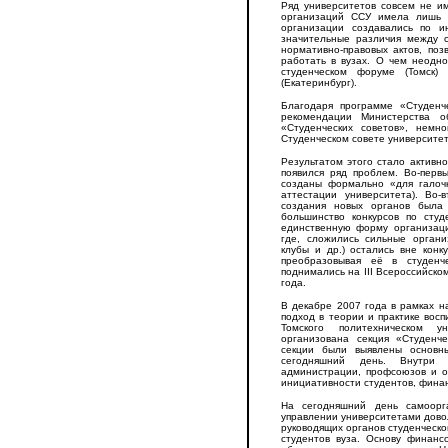
Ряд университетов совсем не и
организаций ССУ имела лишь м
организации создавались по и
значительные различия между 
нормативно-правовых актов, по
работать в вузах. О чем неодно
студенческом форуме (Томск)
(Екатеринбург).
Благодаря программе «Студенч
рекомендации Министерства 
«Студенческих советов», нем
Студенческом совете университет
Результатом этого стало активно
появился ряд проблем. Во-перв
созданы формально «для галочк
аттестации университета). Во
создания новых органов была 
большинство конкурсов по студ
единственную форму организаци
где, сложились сильные органи
клубы и др.) остались вне кон
преобразовывая её в студенч
поднимались на III Всероссийск
года.
В декабре 2007 года в рамках 
подход в теории и практике вос
Томского политехническом 
организована секция «Студенч
секции были выявлены основн
сегодняшний день. Внутри 
администрации, профсоюзов и о
инициативности студентов, фина
На сегодняшний день самоорг
управлении университетами дово
руководящих органов студенческо
студентов вуза. Основу финанс