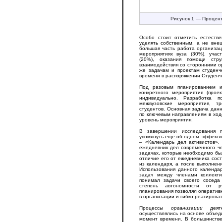
Рисунок 1 — Процен
Особо стоит отметить естеств
уделять собственным, а не вне
большая часть работа организац
мероприятиях вуза (30%), учас
(20%), оказания помощи стру
взаимодействия со сторонними ор
же задачам и проектам студенч
времени в распоряжении Студенче
Под разовым планированием и
конкретного мероприятия (прое
индивидуально. Разработка п
межвузовские мероприятия, т
студентов. Основная задача данн
по ключевым направлениям в хо
уровень мероприятия.
В завершении исследования п
упомянуть еще об одном эффекти
– «Календарь дел активистов»
ежедневник дел современного че
задачах, которые необходимо бы
отличие его от ежедневника сост
из календаря, а после выполнен
Использования данного календа
задач между членами коллекти
понимал задачи своего соседа
степень автономности от р
планирования позволял оператив
в организации и гибко реагирова
Процессы
организации
деяте
осуществлялись на основе объед
момент времени. В большинстве