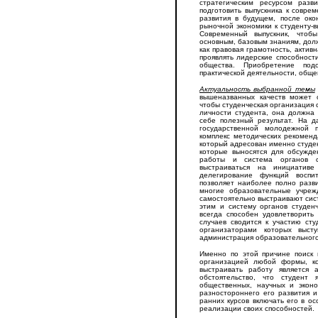
стратегическим ресурсом раз
подготовить выпускника к совре
развития в будущем, после око
рыночной экономики к студенту-
Современный выпускник, чтоб
основным, базовым знаниям, долж
как правовая грамотность, актив
проявлять лидерские способност
общества. Приобретение под
практической деятельности, обще
Актуальность выбранной темы
вышеназванных качеств может с
чтобы студенческая организация
личности студента, она должна
себе полезный результат. На д
государственной молодежной 
комплекс методических рекоменд
который адресован именно студе
которые выносятся для обсужде
работы и система органов с
выстраиваться на инициативе
делегирование функций воспи
позволяет наиболее полно разв
многие образовательные учреж
самостоятельно выстраивают сист
этим и систему органов студен
всегда способен удовлетворить
случаев сводится к участию сту
организаторами которых выст
администрация образовательного
Именно по этой причине поиск 
организацией любой формы, ко
выстраивать работу является 
обстоятельство, что студент 
общественных, научных и экон
разностороннего его развития и
ранних курсов включать его в о
реализации своих способностей.