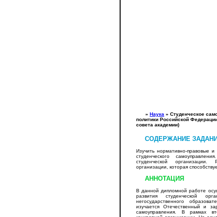
»
Наука
»
Студенческое само
политики Российской Федерации
совета академии)
СОДЕРЖАНИЕ ЗАДАН
Изучить нормативно-правовые и
студенческого самоуправлени
студенческой организации. 
организации, которая способству
АННОТАЦИЯ
В данной дипломной работе осу
развития студенческой орг
негосударственного образова
изучается Отечественный и за
самоуправления. В рамках вт