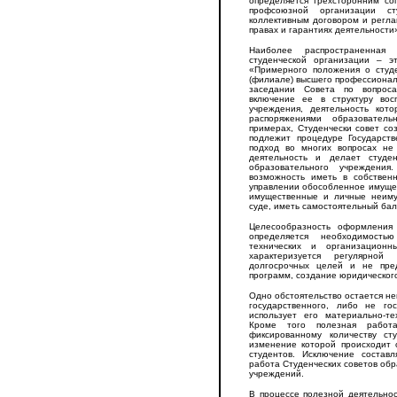
определяется трехсторонним со
профсоюзной организации сту
коллективным договором и регл
правах и гарантиях деятельности
Наиболее распространенная 
студенческой организации – э
«Примерного положения о студ
(филиале) высшего профессиональ
заседании Совета по вопроса
включение ее в структуру вос
учреждения, деятельность кот
распоряжениями образовател
примерах, Студенчески совет со
подлежит процедуре Государст
подход во многих вопросах не
деятельность и делает студе
образовательного учреждени
возможность иметь в собствен
управлении обособленное имущес
имущественные и личные неиму
суде, иметь самостоятельный бал
Целесообразность оформления 
определяется необходимость
технических и организационн
характеризуется регулярной
долгосрочных целей и не пре
программ, создание юридического
Одно обстоятельство остается не
государственного, либо не го
использует его материально-т
Кроме того полезная работ
фиксированному количеству ст
изменение которой происходит 
студентов. Исключение составл
работа Студенческих советов об
учреждений.
В процессе полезной деятельнос