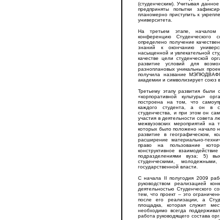
(студенческим). Учитывая данное
предприняты попытки зафикси
планомерно приступить к укрепл
университета.
На третьем этапе, началом 
конференцию Студенческого с
определено получение качестве
знаний к окончанию универси
насыщенной и увлекательной студ
качестве цели студенческой ор
развитие условий для возмож
разноплановых уникальных проек
получила название МЭПЮДВАФК,
академии и символизирует союз в
Третьему этапу развития были с
«корпоративной культуры» орг
построена на том, что самоупр
каждого студента, а он в с
студенчества, и при этом он са
участия в деятельности совета л
межвузовских мероприятий на 
которых было положено начало 
развитие в географическом, ко
расширение материально-технич
право на пользование кото
конструктивное взаимодействи
подразделениями вуза; 5) вы
студенческими, молодежными
государственной власти.
С начала II полугодия 2009 ра
руководством реализацией конк
деятельностью Студенческого с
тем, что проект – это ограниче
после его реализации, а Сту
площадка, которая служит ме
необходимо всегда поддерживат
работа руководящего состава ор