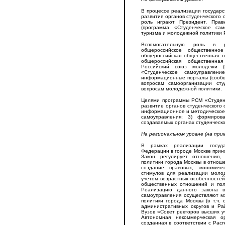
В процессе реализации государс
развития органов студенческого
роль играют Президент, Прав
(программа «Студенческое сам
туризма и молодежной политики 
Вспомогательную роль в р
общероссийское общественно
общероссийская общественная о
общероссийская общественная
Российский союз молодежи 
«Студенческое самоуправле
информационные порталы (сообщ
вопросам самоорганизации сту
вопросам молодежной политики.
Целями программы РСМ «Студенч
развитие органов студенческого 
информационное и методическое 
самоуправления; 3) формиро
создаваемых органах студенческ
На региональном уровне (на при
В рамках реализации госуда
Федерации в городе Москве прин
Закон регулирует отношения,
политики города Москвы в отнош
создание правовых, экономич
стимулов для реализации моло
учетом возрастных особенностей
общественных отношений и пол
Реализацию данного закона в
самоуправления осуществляют м
политики города Москвы (в т.ч.
административных округов и Ра
Вузов «Совет ректоров высших у
Автономная некоммерческая о
созданная в соответствии с Ра