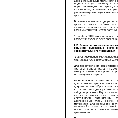
дела и процессы деятельности о
Подобным группам помощь и соде
мере необходимости проводил
активистами, носившие не ре
решались организационные вопро
программ.
В течение всего периода развити
процессе своей работы пред
факультетов и колледжа универс
разномыслящих и нестандартные 
1 октября 2010 года по праву сч
развития Студенческого совета в 
2.2. Анализ деятельности, оце
решений, выявление особенн
образовательного учреждения
Анализ деятельности организац
планирования, организации, мо
Для представления объективного
третьем периоде развития 2007
четырех компонентов работы орг
мотивация и контроль.
Планирование
деятельности Сту
долгосрочных, среднесрочных и
документы, как «Программа раз
взгляд на подходы к работе в с
«Модель развития Студенческого 
различное время студентами 
деятельность организации, 
долгосрочные планы носили х
материала для реального воп
публичный» статус из-за своей
место на полках архива в аудит
применения.