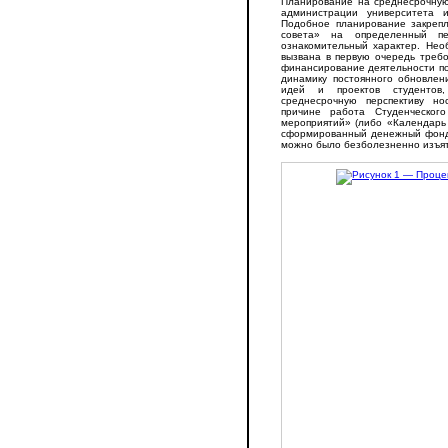
Планирование на среднесрочную
администрации университета 
Подобное планирование закрепл
совета» на определенный п
ознакомительный характер. Нео
вызвана в первую очередь треб
финансирование деятельности по
динамику постоянного обновлен
идей и проектов студентов
среднесрочную перспективу н
причине работа Студенческог
мероприятий» (либо «Календарь
сформированный денежный фонд,
можно было безболезненно изъят