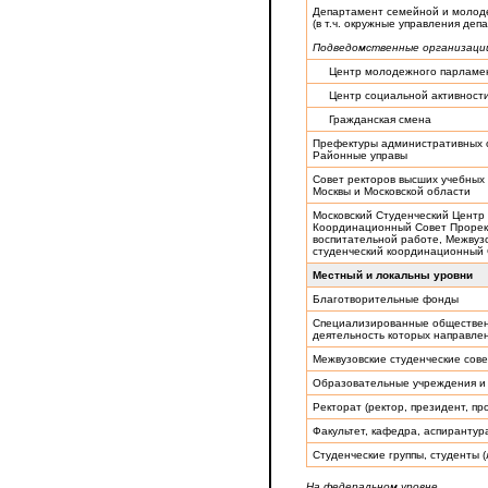
Департамент семейной и молод
(в т.ч. окружные управления деп
Подведомственные организаци
Центр молодежного парламе
Центр социальной активност
Гражданская смена
Префектуры административных о
Районные управы
Совет ректоров высших учебных
Москвы и Московской области
Московский Студенческий Центр 
Координационный Совет Прорек
воспитательной работе, Межвуз
студенческий координационный
Местный и локальны уровни
Благотворительные фонды
Специализированные обществен
деятельность которых направле
Межвузовские студенческие сов
Образовательные учреждения и
Ректорат (ректор, президент, пр
Факультет, кафедра, аспирантур
Студенческие группы, студенты 
На федеральном уровне.