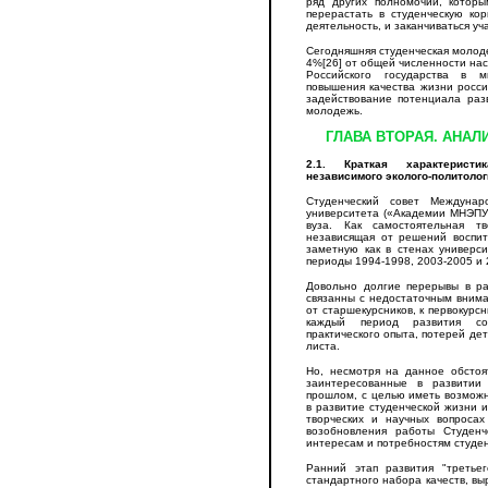
ряд других полномочий, котор
перерастать в студенческую ко
деятельность, и заканчиваться у
Сегодняшняя студенческая молод
4%[26] от общей численности нас
Российского государства в м
повышения качества жизни росс
задействование потенциала разв
молодежь.
ГЛАВА ВТОРАЯ. АНАЛ
2.1. Краткая характеристи
независимого эколого-политоло
Студенческий совет Междунаро
университета («Академии МНЭПУ»
вуза. Как самостоятельная тв
независящая от решений воспит
заметную как в стенах универси
периоды 1994-1998, 2003-2005 и 
Довольно долгие перерывы в ра
связанны с недостаточным внима
от старшекурсников, к первокурс
каждый период развития со
практического опыта, потерей де
листа.
Но, несмотря на данное обстоя
заинтересованные в развитии
прошлом, с целью иметь возможн
в развитие студенческой жизни 
творческих и научных вопроса
возобновления работы Студенче
интересам и потребностям студен
Ранний этап развития "третьег
стандартного набора качеств, вы