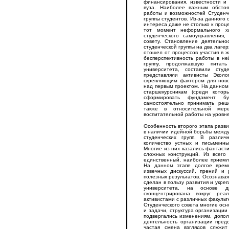
финансирования, известности и
вуза. Наиболее важным обстоя
работы и возможностей Студенч
группы студентов. Из-за данного
интереса даже не столько к проц
тот момент неформального ха
студенческого самоуправления,
совету. Становление деятельн
студенческой группы на два лаге
отошел от процессов участия в ж
бесперспективность работы в н
группу, продолжавшую питат
университета, составили сту
представляли активисты Экол
скрепляющим фактором для ново
над первым проектом. На данном
старшекурсникам (среди котор
сформировать фундамент бу
самостоятельно принимать реш
также в относительной мер
воспитательной работы на уровне
Особенность второго этапа разви
в наличии идейной борьбы между
студенческих групп. В разли
количество устных и письменны
Многие из них казались фантаст
сложных конструкций. Из всег
единственный, наиболее приемл
На данном этапе долгое врем
извечных дискуссий, прений и 
полезных результатов. Осознавая
сделан в пользу развития и укре
университета, на основе 
сконцентрирована вокруг реа
активистами с различных факульт
Студенческого совета многие осн
и задачи, структура организации
подвергались изменениям, допол
деятельность организации пред
частая смена взглядов служи