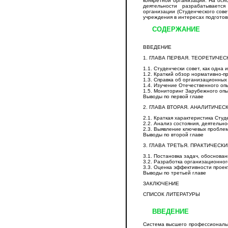
конкретной организации. На осн
деятельности разрабатывается
организации (Студенческого сове
учреждения в интересах подготов
СОДЕРЖАНИЕ
ВВЕДЕНИЕ
1. ГЛАВА ПЕРВАЯ. ТЕОРЕТИЧЕС
1.1. Студенчески совет, как одна
1.2. Краткий обзор нормативно-п
1.3. Справка об организационных
1.4. Изучение Отечественного оп
1.5. Мониторинг Зарубежного оп
Выводы по первой главе
2. ГЛАВА ВТОРАЯ. АНАЛИТИЧЕС
2.1. Краткая характеристика Сту
2.2. Анализ состояния, деятельн
2.3. Выявление ключевых проблем
Выводы по второй главе
3. ГЛАВА ТРЕТЬЯ. ПРАКТИЧЕСК
3.1. Постановка задач, обоснов
3.2. Разработка организационно
3.3. Оценка эффективности прое
Выводы по третьей главе
ЗАКЛЮЧЕНИЕ
СПИСОК ЛИТЕРАТУРЫ
ВВЕДЕНИЕ
Система высшего профессиональ