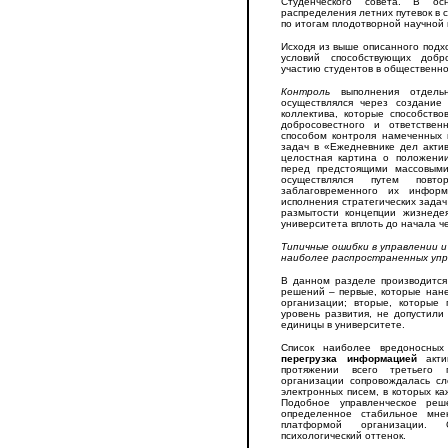
Студенческого совета. В о
распределения летних путевок в 
по итогам плодотворной научной
Исходя из выше описанного подх
условий способствующих добро
участию студентов в общественно
Контроль
выполнения отдельн
осуществлялся через создание 
коллектива, которые способств
добросовестного и ответстве
способом контроля намеченных 
задач в «Ежедневнике дел актив
целостная картина о положении
перед предстоящими массовыми
осуществлялся путем повт
заблаговременного их информ
исполнения стратегических задач
размытости концепции жизнедея
университета вплоть до начала че
Типичные ошибки в управлении 
наиболее распространенных упр
В данном разделе производится
решений – первые, которые нан
организации; вторые, которые
уровень развития, не допустили
единицы в университете.
Список наиболее вредоносных
перегрузка информацией
акт
протяжении всего третьего п
организации сопровождалась с
электронных писем, в которых к
Подобное управленческое ре
определенное стабильное мне
платформой организации. 
психологический оттенок.