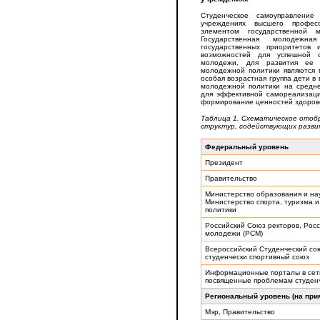
Студенческое самоуправлени
учреждениях высшего професс
элементом государственной 
Государственная молодежн
государственных приоритетов
возможностей для успешной 
молодежи, для развития ее 
молодежной политики являются 
особая возрастная группа дети в
молодежной политики на средне
для эффективной самореализаци
формирование ценностей здорово
Таблица 1. Схематическое отоб
структур, содействующих разви
Федеральный уровень
Президент
Правительство
Министерство образования и нау
Министерство спорта, туризма 
политики
Российский Союз ректоров, Рос
молодежи (РСМ)
Всероссийский Студенческий со
студенчески спортивный союз
Информационные порталы в сет
посвященные проблемам студен
Региональный уровень (на при
Мэр, Правительство