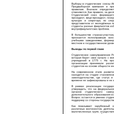
Выборы в студенческие союзы Ин
Предвыборная кампания и про
правилам. Вначале определяе
отменяются. Как правило, за дес
Студенческий союз формирует
президент, вице-президент, гене
культуре и секретарь по спо
представители от молодёжных па
студенты разных факультетов из
внутрифакультетских проблем.
В большинстве странах-участни
признается полноправным кон
учебными заведениями, форми
местном и государственном уровн
Выводы по первой главе
Студенческое самоуправление Р
которая берет свое начало с м
учреждений в 1775 г. На про
организации принимали разл
студентов на основе общности ин
На современном этапе развити
находится на стадии становлен
законодательстве, где статус 
времени не зафиксированы и не 
В рамках реализации государ
утверждать, что на федерально
органов студенческого сам
дополнительного образования ос
Вопрос остается в умении студе
поддержку со стороны государств
Как показывает зарубежный о
различных континентов, деятел
малочисленных групп, осуществл