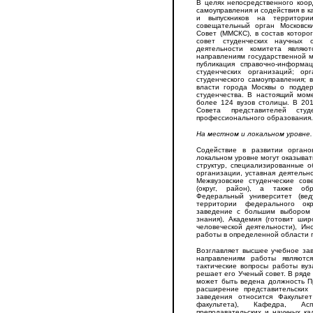
В целях непосредственного коор
самоуправления и содействия в к
и выпускников на территори
совещательный орган Московск
Совет (ММСКС), в состав которо
совет студенческих научных 
деятельности комитета являю
направлениям государственной м
публикация справочно-информа
студенческих организаций; ор
студенческого самоуправления;
власти города Москвы о поддер
студенчества. В настоящий мом
более 124 вузов столицы. В 20
Совета представителей студ
профессионального образования.
На местном и локальном уровне.
Содействие в развитии органо
локальном уровне могут оказыва
структур, специализированные о
организации, уставная деятельн
Межвузовские студенческие со
(округ, район), а также об
Федеральный университет (ве
территории федерального окр
заведение с большим выбором 
знания), Академия (готовит шир
человеческой деятельности), Ин
работы в определенной области 
Возглавляет высшее учебное за
направлениям работы являютс
тактические вопросы работы вуз
решает его Ученый совет. В ряде
может быть ведена должность П
расширение представительских
заведения относится Факульте
факультета), Кафедра, Ас
преподавательских и научных ка