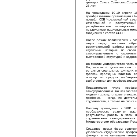
граждан Союза Советских Социал
28 лет.
На прошедшем 10-19 апреля 1
преобразовании организации в Р
прошёл XXII Чрезвычайный съе
исчерпанной и распустивш
республиканские молодёжные
независимые национальные моло
входивших в состав СССР.
После резких политических и э
годов перед высшими образ
воспитательной работы возни
«вузкомы», которые по свое
самоуправлением с огромным
выстроенной структурой и кадров
Во многих университетах часть 
Но, основной деятельностью 
остаются, социальные функции, 
путевок, проездных билетов, 
помощи из средств госбюдже
свойственная для профсоюзов де
Подавляющее число профсо
самоуправлением, так как возгла
людьми гораздо старшего возрас
проблема – когда их деятель
студенчества, а только на своих ч
Поэтому прошедший в 2001 го
необходимость развития раз
результатом работы в этом н
студенческого самоуправлени
Министерством образования Рос
Создание новых форм осложня
укрепились студенческие профс
функции, и не желавшие появле