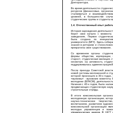
Докторантура.
Во время деятельности студенче
ресурсов (финансовых, организа
сталкиваться и взаимодейство
уровней, в большинстве случ
студенческие группы и студенты в
1.4. Отечественный опыт работ
История зарождения деятельност
берет свое начало с момента 
заведениях. Первое студенческ
была создана по инициатив
университете (МГУ). Здесь собир
знания в риторике и стихосложе
прекратила свое существование.
Со временем органы студенче
формы: общества, корпорации, 
старост, студенческая милиция, с
несмотря, на активность студе
поддерживалась администрацией
После прихода Советской власт
новой системы моложенной и сту
которой произошло в 30-х годах,
«вузкомы» - вузовские комитеты
молодежи (ВЛКСМ), деятельность
Начиная с 40-х годов, была нала
продвигающих студенческую науку
строительные отряды.
В итоге комсомольская органи
молодежную организацию, котора
научно-техническое творчест
воспитанием, развитием художе
комсомольской организации явл
молодых управленцев и помог
управленческих кадров. В 1977