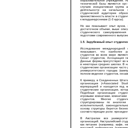
образовательное учреждение. 
технической базы являются орг.
случаях инициативная группа а
деятельности на начальном 
студенческой аудитории образ
преемственность власти в студен
к младшекурсникам (1-3 курсы).
Но как показывает опыт вузов,
достаточном объеме, выше опис
студенческого самоуправлени
подготовки современного выпускн
1.5. Зарубежный опыт студенче
Исследование международной 
показывает, что наиболее р
студентов во всем мире являют
Сенат студентов, Ассоциация г
Данные формы присутствуют во м
в некоторых средних школах. В 
студенческие организации часто
университетского городка (кам
полном ведении студентов, неза
К примеру, в Соединенных Штата
организация («Associated Stud
корпорацией и находится под к
студенческие организации, кото
Подобные организации студен
игровыми комнатами, комнатами
студентов. Многие студен
структурированы по аналогии
исполнительной, законодательн
основу структуры берется бизне
соответствующие роли: президент
В Австралии все университе
организаций. Австралийский студ
как питание (например, кафе, н
массовой информации (наприме