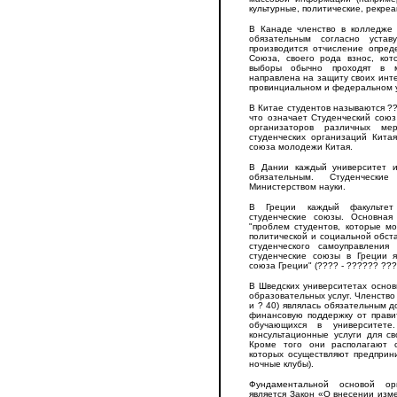
культурные, политические, рекре
В Канаде членство в колледже 
обязательным согласно уста
производится отчисление опред
Союза, своего рода взнос, кот
выборы обычно проходят в м
направлена на защиту своих инте
провинциальном и федеральном у
В Китае студентов называются ??
что означает Студенческий союз
организаторов различных ме
студенческих организаций Кита
союза молодежи Китая.
В Дании каждый университет и
обязательным. Студенческ
Министерством науки.
В Греции каждый факультет
студенческие союзы. Основная
"проблем студентов, которые м
политической и социальной обст
студенческого самоуправлени
студенческие союзы в Греции я
союза Греции" (???? - ?????? ??
В Шведских университетах основ
образовательных услуг. Членство 
и ? 40) являлась обязательным 
финансовую поддержку от правит
обучающихся в университет
консультационные услуги для с
Кроме того они располагают 
которых осуществляют предприн
ночные клубы).
Фундаментальной основой орг
является Закон «О внесении из