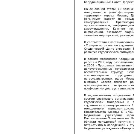
Координационный Совет Проректо
На основании статьи 18 закона
молодежи», в целях формирова
территории города Москвы, Д
организует работу по госуда
самоуправления, Префекту
организационное, информацион
самоуправления, Комитет п
информации, оказывает содей
значимых мероприятий, реализуе
В соответствии с постановление
«О мерах по развитию студенчес
Студенческий Центр определен 
развития студенческого самоупра
В рамках Московского Координа
работе в 2008 году разработана 
в 2009 - Программа воспитания 
целеустремленные”, которая стал
воспитательных структур. Со
соответствующих структурн
негосударственных вузов Мос
внимания Совета являются раз
противодействия экстремист
профилактики деструктивных явле
В ведомственном подчинении 
состоят следующие организации
студенческой молодежью и в
студенческого самоуправления: 
молодежного парламентариз
Правительства Москвы N 2741-
бюджетное учреждение «Гра
Постановления Правительства М
области молодежной политики 
патриотизма в молодежной и студ
бюджетное учреждение «Центр с