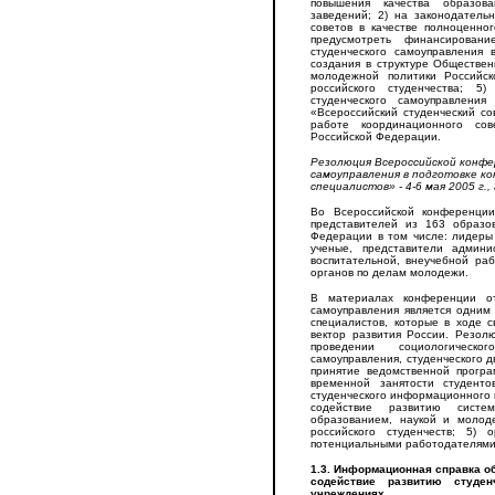
повышения качества образова
заведений; 2) на законодатель
советов в качестве полноценно
предусмотреть финансирован
студенческого самоуправления 
создания в структуре Обществен
молодежной политики Российс
российского студенчества; 5
студенческого самоуправлени
«Всероссийский студенческий со
работе координационного со
Российской Федерации.
Резолюция Всероссийской конфе
самоуправления в подготовке к
специалистов» - 4-6 мая 2005 г.
Во Всероссийской конференци
представителей из 163 образо
Федерации в том числе: лидеры
ученые, представители админи
воспитательной, внеучебной ра
органов по делам молодежи.
В материалах конференции от
самоуправления является одним
специалистов, которые в ходе 
вектор развития России. Резол
проведении социологическо
самоуправления, студенческого д
принятие ведомственной програ
временной занятости студенто
студенческого информационного по
содействие развитию систе
образованием, наукой и молод
российского студенчеств; 5) 
потенциальными работодателями 
1.3. Информационная справка о
содействие развитию студен
учреждениях